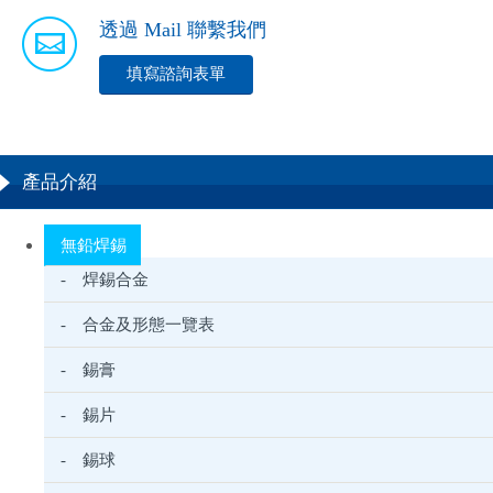
透過 Mail 聯繫我們
填寫諮詢表單
產品介紹
無鉛焊錫
- 焊錫合金
- 合金及形態一覽表
- 錫膏
- 錫片
- 錫球