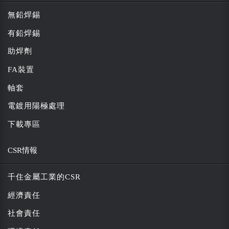
無鉛焊錫
有鉛焊錫
助焊劑
FA裝置
軸套
電鍍用陽極處理
下載專區
CSR情報
千住金屬工業的CSR
經濟責任
社會責任