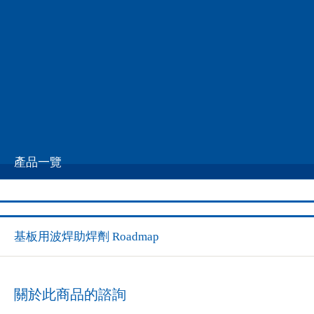
徵才資訊
連絡諮詢
HOME
產品介紹
助焊劑
波焊用助焊劑
01
波焊用助焊劑
產品一覽
基板用波焊助焊劑 Roadmap
關於此商品的諮詢