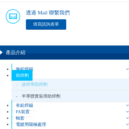
透過 Mail 聯繫我們
填寫諮詢表單
產品介紹
無鉛焊錫
助焊劑
- 波焊用助焊劑
- 半導體實裝用助焊劑
有鉛焊錫
FA裝置
軸套
電鍍用陽極處理