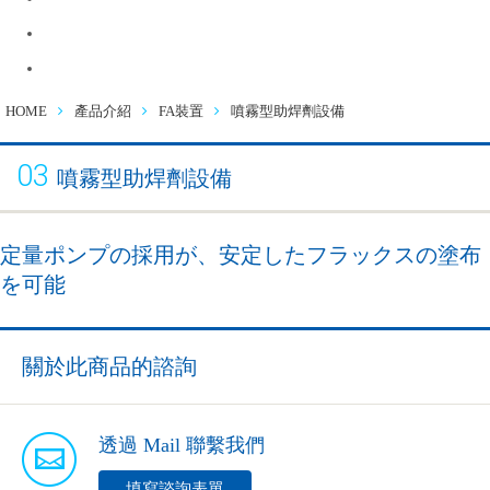
徵才資訊
連絡諮詢
HOME
產品介紹
FA裝置
噴霧型助焊劑設備
03
噴霧型助焊劑設備
定量ポンプの採用が、安定したフラックスの塗布
を可能
關於此商品的諮詢
透過 Mail 聯繫我們
填寫諮詢表單