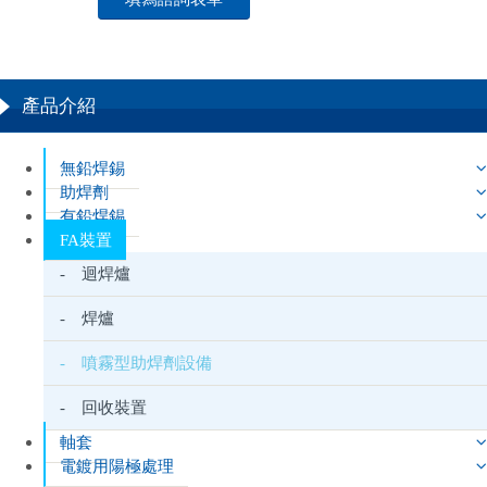
產品介紹
無鉛焊錫
助焊劑
有鉛焊錫
FA裝置
- 迴焊爐
- 焊爐
- 噴霧型助焊劑設備
- 回收裝置
軸套
電鍍用陽極處理