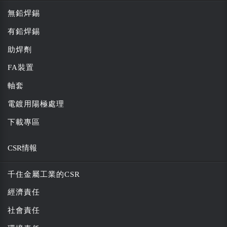
無鉛焊錫
有鉛焊錫
助焊劑
FA裝置
軸套
電鍍用陽極處理
下載專區
CSR情報
千住金屬工業的CSR
經濟責任
社會責任