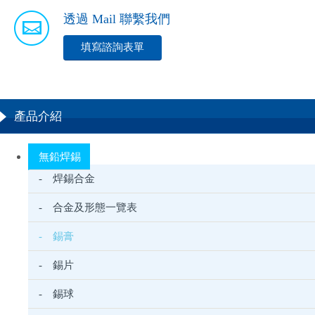
透過 Mail 聯繫我們
填寫諮詢表單
產品介紹
無鉛焊錫
- 焊錫合金
- 合金及形態一覽表
- 錫膏
- 錫片
- 錫球