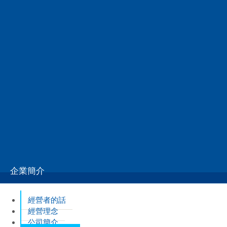
TEL.079-286-9977 FAX.079-286-9976
福岡オフィス
TEL.092-513-0710 FAX.092-513-0718
宮崎工場
TEL.0985-30-5520 FAX.0985-30-5516
企業簡介
經營者的話
經營理念
公司簡介