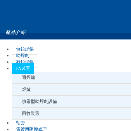
はんだ槽近くの省スペースでリサイクルを実現
產品介紹
無鉛焊錫
助焊劑
有鉛焊錫
FA裝置
- 迴焊爐
- 焊爐
- 噴霧型助焊劑設備
- 回收裝置
軸套
電鍍用陽極處理