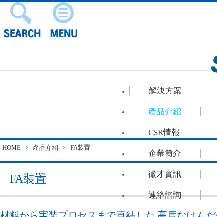
解決方案
產品介紹
CSR情報
HOME
產品介紹
FA裝置
企業簡介
徵才資訊
FA裝置
連絡諮詢
材料から実装プロセスまで直結した 高度なはん