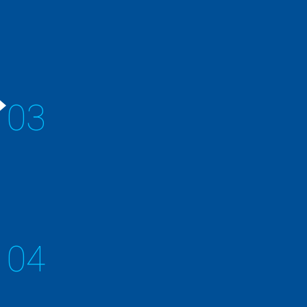
焊爐
省エネを実現した整圧フロー方式の自動はんだ付け装置
03
噴霧型助焊劑設備
定量ポンプの採用で安定したフラックス塗布を実現
04
回收裝置