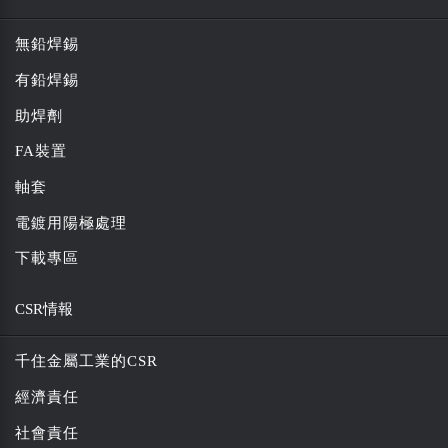
無鉛焊錫
有鉛焊錫
助焊劑
FA裝置
軸套
電鍍用陽極處理
下載專區
CSR情報
千住金屬工業的CSR
經濟責任
社會責任