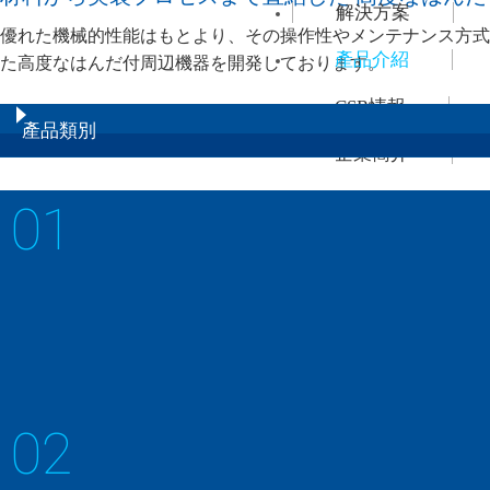
解決方案
優れた機械的性能はもとより、その操作性やメンテナンス方式
產品介紹
た高度なはんだ付周辺機器を開発しております。
CSR情報
產品類別
企業簡介
徵才資訊
01
連絡諮詢
迴焊爐
省エネと生産性の向上を追求した汎用リフロー炉
02