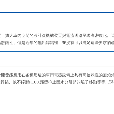
展，擴大車內空間的設計讓機械裝置與電流迴路呈現高密度化。
高散熱性。但是近年的無鉛銲錫裡，並沒有可以滿足這些要求的
開發能應用在各種用途的車用電器設備上具有高信賴性的無鉛銲
用高溫銲錫、以不碎裂FLUX殘留抑止因水分引起的離子移動等等…