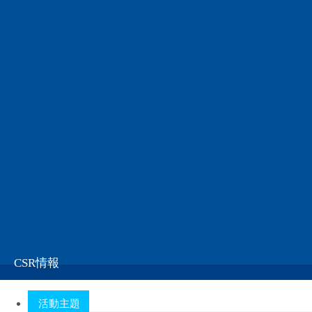
支持智慧城市的低溫焊料和高可靠性焊錫
查閱活動詳細
SMIC構思的新時代工作方式
SMIC構思的新時代工作方式
查閱活動詳細
CSR情報
活動主題