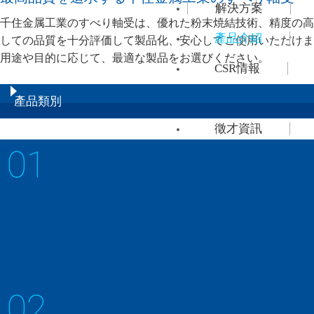
解決方案
千住金属工業のすべり軸受は、優れた粉末焼結技術、精度の高
產品介紹
しての品質を十分評価して製品化、安心してご使用いただけま
用途や目的に応じて、最適な製品をお選びください。
CSR情報
企業簡介
產品類別
徵才資訊
01
連絡諮詢
3層軸套
鉄母材に銅粉末を焼結後、樹脂を含浸
02