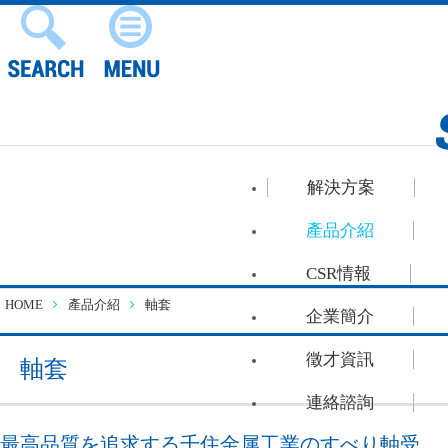
解決方案
產品介紹
CSR情報
HOME
產品介紹
軸套
企業簡介
徵才資訊
軸套
連絡諮詢
最高品質を追求する千住金属工業のすべり軸受