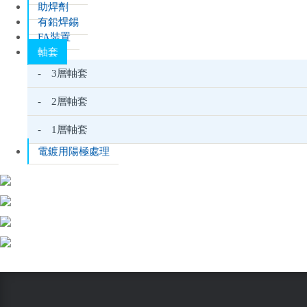
助焊劑
有鉛焊錫
FA裝置
軸套
- 3層軸套
- 2層軸套
- 1層軸套
電鍍用陽極處理