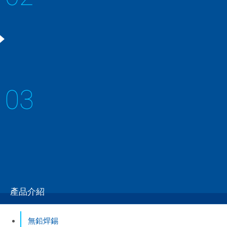
2層軸套
鉄母材に銅合金粉末を焼結したバイメタル
03
1層軸套
鉄と銅を熱処理や表面処理加工を施した
產品介紹
無鉛焊錫