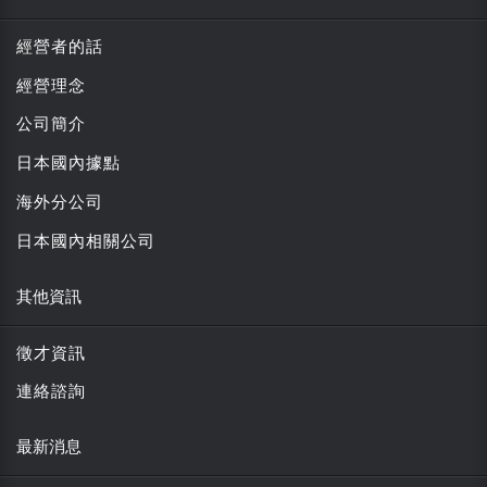
經營者的話
經營理念
公司簡介
日本國內據點
海外分公司
日本國內相關公司
其他資訊
徵才資訊
連絡諮詢
最新消息