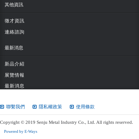
其他資訊
徵才資訊
連絡諮詢
最新消息
新品介紹
展覽情報
最新消息
聯繫我們
隱私權政策
使用條款
Copyright © 2019 Senju Metal Industry Co., Ltd. All rights reserved.
Powered by E-Ways