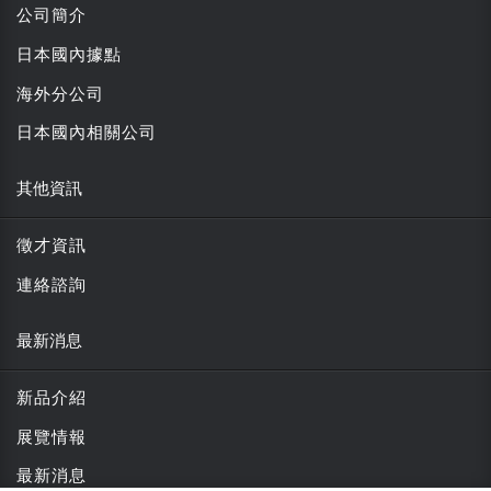
公司簡介
日本國內據點
海外分公司
日本國內相關公司
其他資訊
徵才資訊
連絡諮詢
最新消息
新品介紹
展覽情報
最新消息