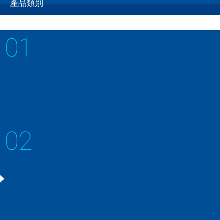
產品類別
01
3層軸套
鉄母材に銅粉末を焼結後、樹脂を含浸
02
2層軸套
鉄母材に銅合金粉末を焼結したバイメタル