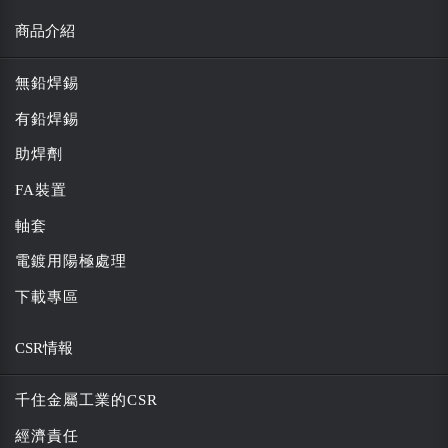
商品介紹
無鉛焊錫
有鉛焊錫
助焊劑
FA裝置
軸套
電鍍用陽極處理
下載專區
CSR情報
千住金屬工業的CSR
經濟責任