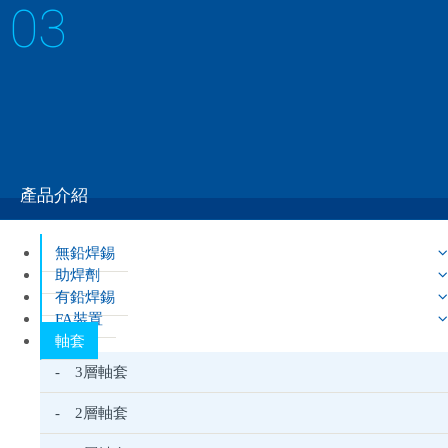
03
1層軸套
鉄と銅を熱処理や表面処理加工を施した
產品介紹
無鉛焊錫
助焊劑
有鉛焊錫
FA裝置
軸套
- 3層軸套
- 2層軸套